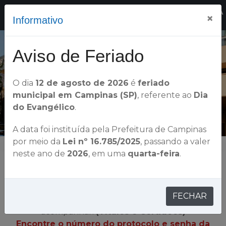
OFICIALA
×
Informativo
DE REGISTRO DE IMÓVEIS DE CAMPINAS - SP
Aviso de Feriado
O dia
12 de agosto de 2026
é
feriado
municipal em Campinas (SP)
, referente ao
Dia
do Evangélico
.
A data foi instituída pela Prefeitura de Campinas
por meio da
Lei nº 16.785/2025
, passando a valer
neste ano de
2026
, em uma
quarta-feira
.
CONSULTAR ANDAMENTOS
FECHAR
Selecione o tipo de andamento que gostaria de
acompanhar.
(Títulos e Certidões)
Encontre o número do protocolo e senha da